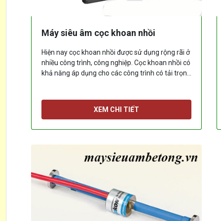
Máy siêu âm cọc khoan nhồi
Hiện nay cọc khoan nhồi được sử dụng rộng rãi ở
nhiều công trình, công nghiệp. Cọc khoan nhồi có
khả năng áp dụng cho các công trình có tải trọng
lớn, khu đô thị đông đúc
[...]
XEM CHI TIẾT