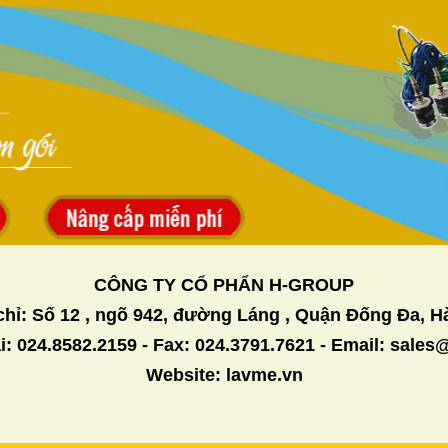
CÔNG TY CỔ PHẨN H-GROUP
chỉ: Số 12 , ngõ 942, đường Láng , Quận Đống Đa, H
i: 024.8582.2159 - Fax: 024.3791.7621 - Email: sale
Website: lavme.vn