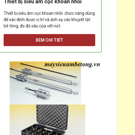
Thiết bị siêu âm cọc khoan nhồi
Thiết bị siêu âm cọc khoan nhồi chức năng dùng
để xác định được vị trí và ánh xạ các khuyết tật
bê tông, đo độ sâu của vết nứt.
[...]
XEM CHI TIẾT