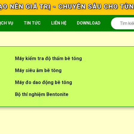
ẠO NÊN GIÁ TRỊ - CHUYÊN SÂU CHO TỪ
ỊCH VỤ
TIN TỨC
LIÊN HỆ
DOWNLOAD
Máy kiểm tra độ thấm bê tông
Máy siêu âm bê tông
Máy đo dao động bê tông
Bộ thí nghiệm Bentonite