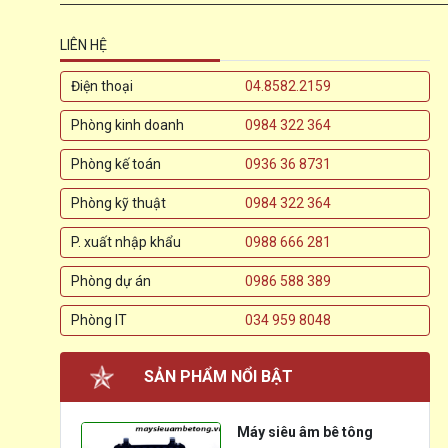
LIÊN HỆ
Điện thoại
04.8582.2159
Phòng kinh doanh
0984 322 364
Phòng kế toán
0936 36 8731
Phòng kỹ thuật
0984 322 364
P. xuất nhập khẩu
0988 666 281
Phòng dự án
0986 588 389
Phòng IT
034 959 8048
SẢN PHẨM NỔI BẬT
Máy siêu âm bê tông