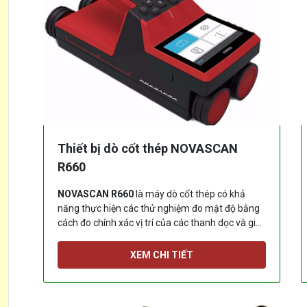
Thiết bị dò cốt thép NOVASCAN
R660
NOVASCAN R660
là máy dò cốt thép có khả
năng thực hiện các thử nghiệm đo mật độ bằng
cách đo chính xác vị trí của các thanh dọc và giá
đỡ
[...]
XEM CHI TIẾT