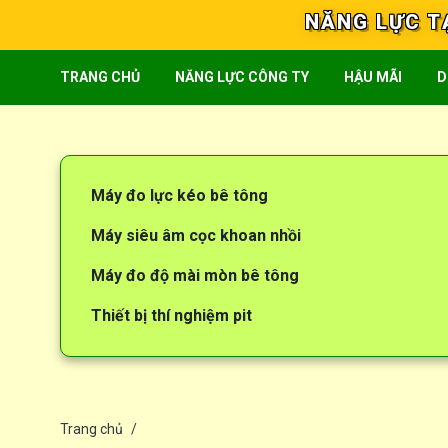
NĂNG LỰC T
TRANG CHỦ
NĂNG LỰC CÔNG TY
HẬU MÃI
D
Máy đo lực kéo bê tông
Máy siêu âm cọc khoan nhồi
Máy đo độ mài mòn bê tông
Thiết bị thí nghiệm pit
Trang chủ