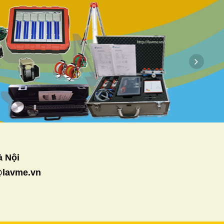
à Nội
s@lavme.vn