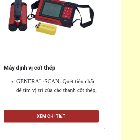
Máy định vị cốt thép
GENERAL-SCAN: Quét tiêu chẩn
để tìm vị trí của các thanh cốt thép,
đo lớp phủ bê tông và xác định
đường kính của các thanh thép và
[...]
giá đỡ
XEM CHI TIẾT