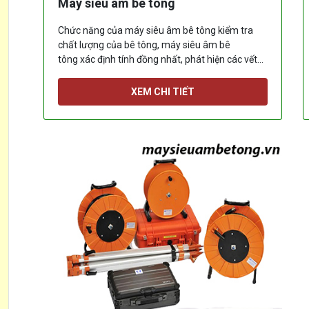
Máy siêu âm bê tông
Chức năng của máy siêu âm bê tông kiểm tra
chất lượng của bê tông, máy siêu âm bê
tông xác định tính đồng nhất, phát hiện các vết
rỗ khí, vết nứt, các khuyết tật bên trong bê tông.
[...]
XEM CHI TIẾT