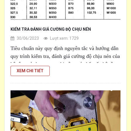
KIỂM TRA ĐÁNH GIÁ CƯỜNG ĐỘ CHỊU NÉN
30/06/2023
Lượt xem: 1729
Tiêu chuẩn này quy định nguyên tắc và hướng dẫn
quy trình kiểm tra, đánh giá cường độ chịu nén của
bê tông sử dụng trong thi công các kết cấu bê tông
XEM CHI TIẾT
[...]
và bê tông cốt thép thiết kế theo TCVN 5574:2012.