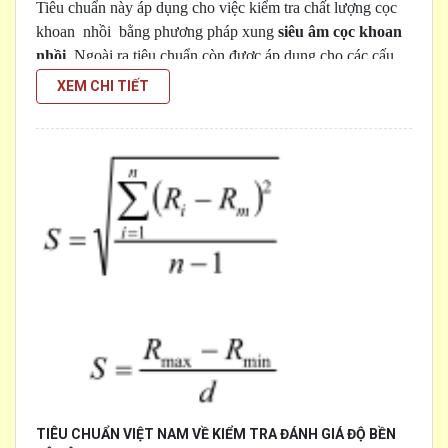
Tiêu chuẩn này áp dụng cho việc kiểm tra chất lượng cọc
khoan nhồi bằng phương pháp xung
siêu âm cọc khoan
nhồi
. Ngoài ra tiêu chuẩn còn được áp dụng cho các cấu
[...]
kiện móng bê tông khác có đặt sẵn các ống đo siêu âm
XEM CHI TIẾT
như: giếng chìm, tường trong đất, cọc ba - ret và các móng
khối bê tông chôn trong đất.
TIÊU CHUẨN VIỆT NAM VỀ KIỂM TRA ĐÁNH GIÁ ĐỘ BỀN