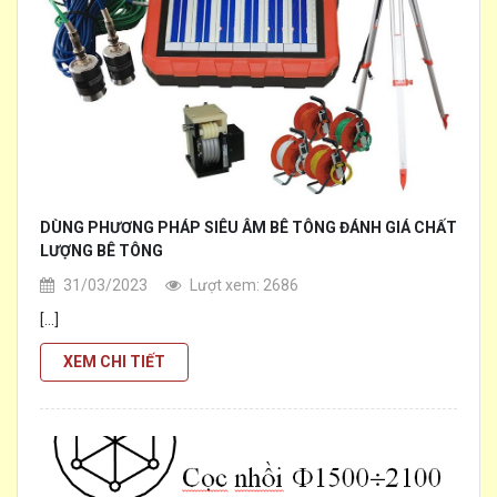
DÙNG PHƯƠNG PHÁP SIÊU ÂM BÊ TÔNG ĐÁNH GIÁ CHẤT
LƯỢNG BÊ TÔNG
31/03/2023
Lượt xem: 2686
[...]
XEM CHI TIẾT