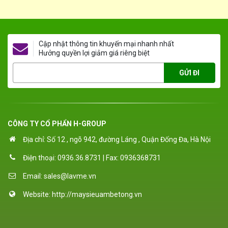
Cập nhật thông tin khuyến mại nhanh nhất
Hưởng quyền lợi giảm giá riêng biệt
GỬI ĐI
CÔNG TY CỔ PHẨN H-GROUP
Địa chỉ: Số 12 , ngõ 942, đường Láng , Quận Đống Đa, Hà Nội
Điện thoại:
0936.36.8731
| Fax:
0936368731
Email:
sales@lavme.vn
Website:
http://maysieuambetong.vn