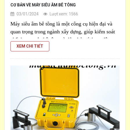
CƠ BẢN VỀ MÁY SIÊU ÂM BÊ TÔNG
03/01/2024
Lượt xem: 1566
Máy siêu âm bê tông là một công cụ hiện đại và
quan trọng trong ngành xây dựng, giúp kiểm soát
chất lượng của bê tông và đảm bảo tính cơ động
XEM CHI TIẾT
[...]
của công trình xây dựng.