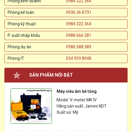
Phòng kinh doanh
0984 322 364
Phòng kế toán
0936 36 8731
Phòng kỹ thuật
0984 322 364
P. xuất nhập khẩu
0988 666 281
Phòng dự án
0986 588 389
Phòng IT
034 959 8048
SẢN PHẨM NỔI BẬT
Máy siêu âm bê tông
Model: V-meter MK IV
Hãng sản xuất: James NDT
Xuất xứ: Mỹ