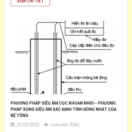
XEM CHI TIẾT
[...]
khuyết tật tối thiểu cần phát hiện
PHƯƠNG PHÁP SIÊU ÂM CỌC KHOAN NHỒI – PHƯƠNG
PHÁP XUNG SIÊU ÂM XÁC ĐỊNH TÍNH ĐỒNG NHẤT CỦA
BÊ TÔNG
22/02/2022
Lượt xem: 2562