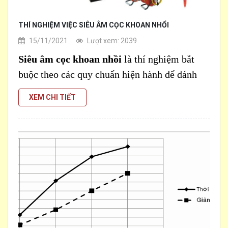
THÍ NGHIỆM VIỆC SIÊU ÂM CỌC KHOAN NHỔI
15/11/2021
Lượt xem: 2039
Siêu âm cọc khoan nhồi
là thí nghiệm bắt
buộc theo các quy chuẩn hiện hành để đánh
giá chất lượng cọc khoan nhồi. Đây là kết quả
XEM CHI TIẾT
[...]
để cấp chứng nhận về sự đảm bảo an toàn tính
chịu lực, chứng nhận phù hợp về chất lượng
các công tình xây dựng.