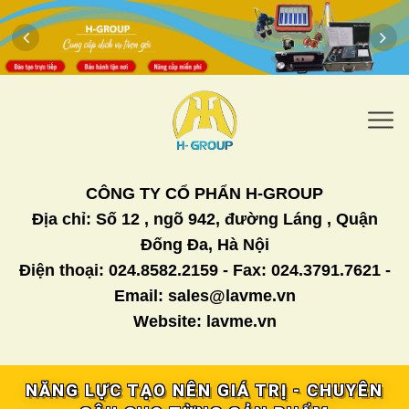
CÔNG TY CỔ PHẨN H-GROUP
Địa chỉ: Số 12 , ngõ 942, đường Láng , Quận
Đống Đa, Hà Nội
Điện thoại: 024.8582.2159 - Fax: 024.3791.7621 -
Email: sales@lavme.vn
Website: lavme.vn
NĂNG LỰC TẠO NÊN GIÁ TRỊ - CHUYÊN