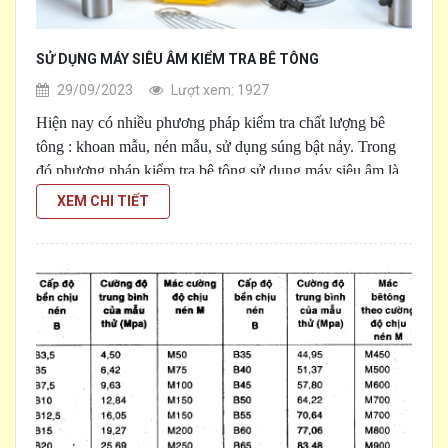
SỬ DỤNG MÁY SIÊU ÂM KIỂM TRA BÊ TÔNG
29/09/2023
Lượt xem: 1927
Hiện nay có nhiều phương pháp kiểm tra chất lượng bê
tông : khoan mẫu, nén mẫu, sử dụng súng bật nảy. Trong
đó phương pháp kiểm tra bê tông sử dụng máy siêu âm là
[...]
thông dụng nhất hiện giờ. Dựa theo tiêu chuẩn của việt
XEM CHI TIẾT
nam TCVN 9357:2012 sử dụng vận tốc xung siêu âm.