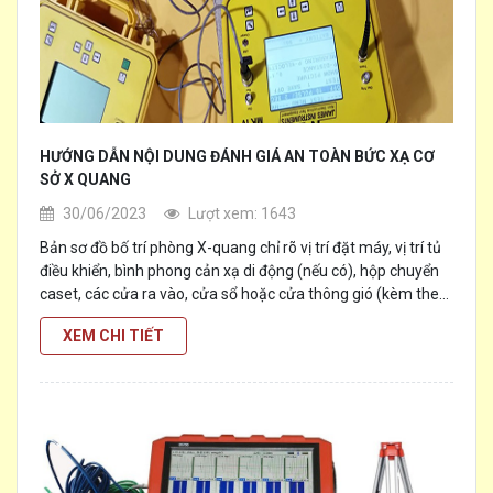
HƯỚNG DẪN NỘI DUNG ĐÁNH GIÁ AN TOÀN BỨC XẠ CƠ
SỞ X QUANG
30/06/2023
Lượt xem: 1643
Bản sơ đồ bố trí phòng X-quang chỉ rõ vị trí đặt máy, vị trí tủ
điều khiển, bình phong cản xạ di động (nếu có), hộp chuyển
caset, các cửa ra vào, cửa sổ hoặc cửa thông gió (kèm theo
kích thước), phòng tối, khu vực chờ của bệnh nhân, chỉ rõ
[...]
XEM CHI TIẾT
không gian bao quanh phòng X-quang là gì, vật liệu làm
tường và chiều dày của chúng (nếu là gạch thì ghi rõ gạch
đặc hay rỗng). Các tín hiệu cảnh báo theo quy định.