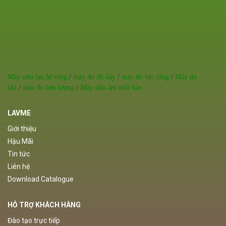
Máy siêu âm bê tông
/
máy đo độ dày
/
máy đo lực căng
/
Máy đo
khí
/
máy đo lưu lượng
/
Máy siêu âm mối hàn
LAVME
Giới thiệu
Hậu Mãi
Tin tức
Liên hệ
Download Catalogue
HỖ TRỢ KHÁCH HÀNG
Đào tạo trực tiếp