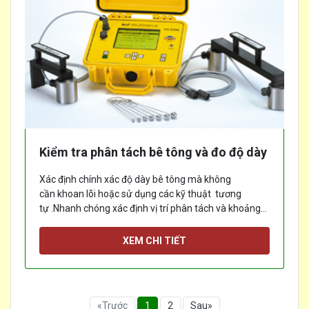
Kiểm tra phân tách bê tông và đo độ dày
Xác định chính xác độ dày bê tông mà không
cần khoan lõi hoặc sử dụng các kỹ thuật tương
tự .Nhanh chóng xác định vị trí phân tách và khoảng
trống trong các tấm bê tông và cấu trúc nơi việc tiếp
[...]
cận bị giới hạn ở một phía
XEM CHI TIẾT
«Trước
1
2
Sau»