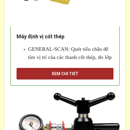
Máy định vị cốt thép
GENERAL-SCAN: Quét tiêu chẩn để
tìm vị trí của các thanh cốt thép, đo lớp
phủ bê tông và xác định đường kính của
các thanh thép và giá đỡ
XEM CHI TIẾT
[...]