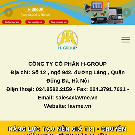
CÔNG TY CỔ PHẨN H-GROUP
Địa chỉ: Số 12 , ngõ 942, đường Láng , Quận
Đống Đa, Hà Nội
Điện thoại: 024.8582.2159 - Fax: 024.3791.7621 -
Email: sales@lavme.vn
Website: lavme.vn
NĂNG LỰC TẠO NÊN GIÁ TRỊ - CHUYÊN