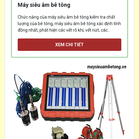
Máy siêu âm bê tông
Chức năng của máy siêu âm bê tông kiểm tra chất
lượng của bê tông, máy siêu âm bê tông xác định tính
đồng nhất, phát hiện các vết rỗ khí, vết nứt, các
khuyết tật bên trong bê tông.
[...]
XEM CHI TIẾT